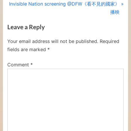
N
r
Invisible Nation screening @DFW《看不見的國家》
navigation
e
e
播映
x
v
Leave a Reply
t
i
P
o
Your email address will not be published.
Required
o
u
fields are marked
*
s
s
t
P
Comment
*
:
o
s
t
: