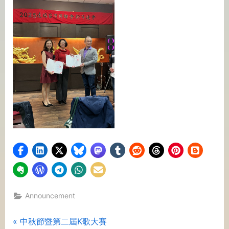
Announcement
Post
P
中秋節暨第二屆K歌大賽