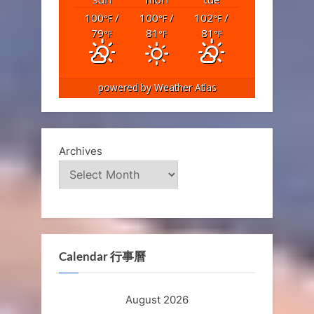
100
/
100
/
102
/
°F
°F
°F
79
81
81
°F
°F
°F
powered by
Weather Atlas
Archives
Calendar 行事曆
August 2026