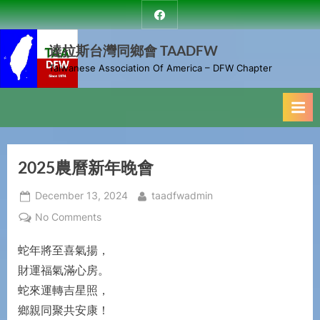
Skip
達
to
拉
斯
達拉斯台灣同鄉會 TAADFW
content
台
Taiwanese Association Of America – DFW Chapter
灣
同
鄉
會
2025農曆新年晚會
Posted
By
December 13, 2024
taadfwadmin
on
on
No Comments
2025
蛇年將至喜氣揚，
農
曆
財運福氣滿心房。
新
蛇來運轉吉星照，
年
鄉親同聚共安康！
晚