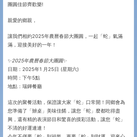
團圓佳節齊歡樂!
會
親愛的鄉親，
讓我們相約2025年農曆春節大團圓，一起「蛇」氣滿
滿，迎接美好的一年！
✨
2025年農曆春節大團圓
✨
日期：2025年1 月25日 (星期六)
時間：下午5點
地點：瑞鏵餐廳
這次的聚餐活動，保證讓大家「蛇」口常開！同鄉會為
您準備了「辧桌」美味佳餚，讓您「蛇」麼都吃得盡
興，還有精的表演節目和驚喜的摸彩活動，讓您「蛇」
不清的好運連連！
今年不僅要「蛇」到福氣，更要「蛇」到財運，迎來心