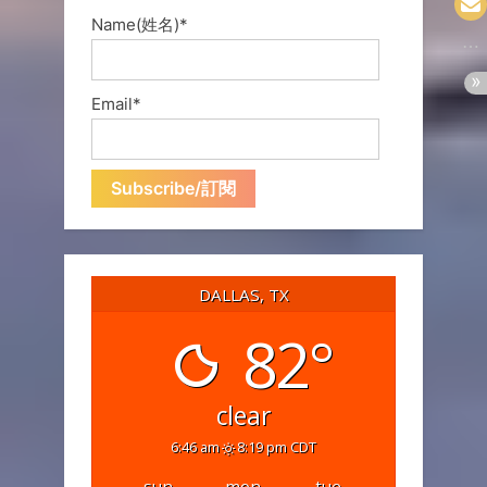
Name(姓名)*
Email*
DALLAS, TX
82°
clear
6:46 am
8:19 pm CDT
sun
mon
tue