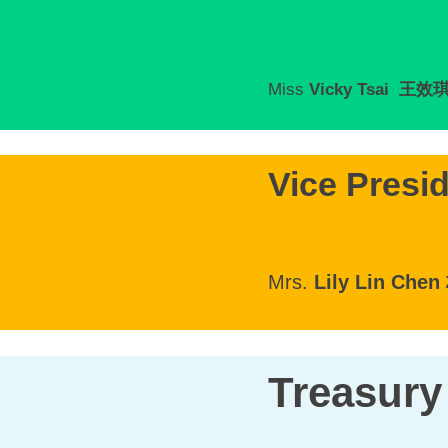
Miss
Vicky Tsai
王效
Vice Pres
Mrs.
Lily Lin
Chen
Treasur