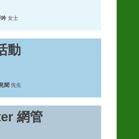
妍吟
女士
 活動
見聞
先生
ter 網管