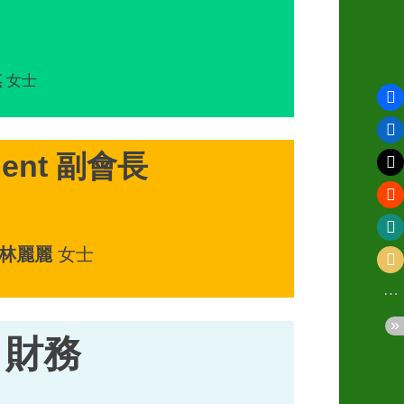
琪
女士
ident 副會長
林麗麗
女士
y 財務