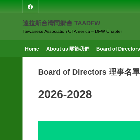
Skip
達
to
拉
content
達拉斯台灣同鄉會 TAADFW
斯
台
Taiwanese Association Of America – DFW Chapter
灣
同
Home
About us 關於我們
Board of Direct
鄉
會
Board of Directors 理事名單
2026-2028