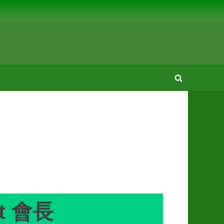
Toggle
search
form
nt 會長