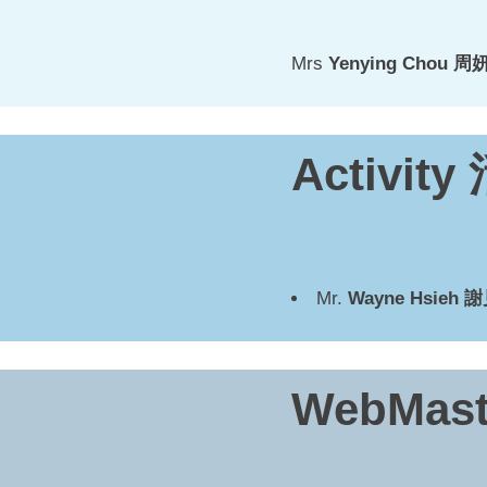
Mrs
Yenying Chou
周
Activity
Mr.
Wayne Hsieh
謝
WebMas