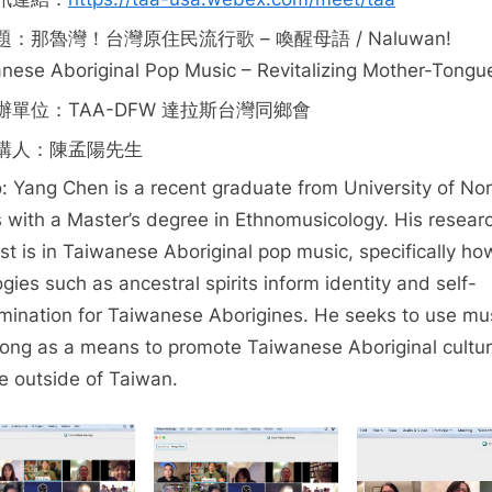
題：那魯灣！台灣原住民流行歌 – 喚醒母語 / Naluwan!
nese Aboriginal Pop Music – Revitalizing Mother-Tongu
辦單位：TAA-DFW 達拉斯台灣同鄉會
講人：陳孟陽先生
o: Yang Chen is a recent graduate from University of No
 with a Master’s degree in Ethnomusicology. His resear
est is in Taiwanese Aboriginal pop music, specifically ho
ogies such as ancestral spirits inform identity and self-
mination for Taiwanese Aborigines. He seeks to use mu
ong as a means to promote Taiwanese Aboriginal cultur
e outside of Taiwan.