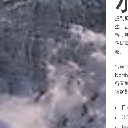
提到
生，
醉，
住民
感。
很榮幸
Nor
行音
喚起
日
時
視