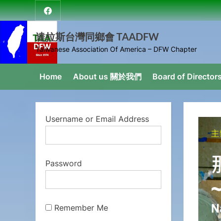
Skip
達
to
拉
content
達拉斯台灣同鄉會 TAADFW
斯
台
Taiwanese Association Of America – DFW Chapter
灣
同
Home
About us 關於我們
Board of Direct
鄉
會
Username or Email Address
Password
Remember Me