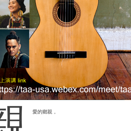
親
愛的鄉親，