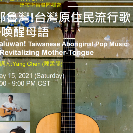
民
流
行
歌
–
喚
醒
母
語