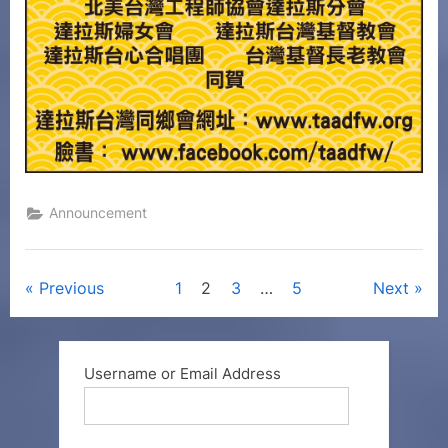
Announcement
Previous
1
2
3
…
5
Next
Username or Email Address