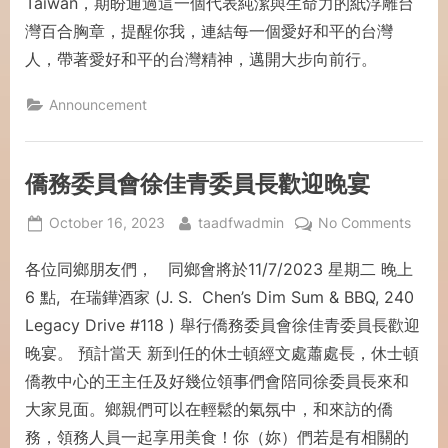
Taiwan，期盼通過這一個代表純潔與生命力的紙浮雕台
灣百合胸章，提醒你我，連結每一個愛好和平的台灣
人，帶著愛好和平的台灣精神，邁開大步向前行。
Announcement
僑務委員會徐佳青委員長歡迎晚宴
October 16, 2023
taadfwadmin
No Comments
各位同鄉朋友們， 同鄉會將於11/7/2023 星期二 晚上
6 點, 在瑞鏵酒家 (J. S. Chen’s Dim Sum & BBQ, 240
Legacy Drive #118 ) 舉行僑務委員會徐佳青委員長歡迎
晚宴。 預計當天 新到任的休士頓經文處蕭處長，休士頓
僑教中心的王主任及好幾位領事們會陪同徐委員長來和
大家見面。鄉親們可以在輕鬆的氣氛中，和來訪的僑
務，領務人員一起享用美食！你（妳）們若是有相關的