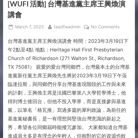
[WUFI 活動] 台灣基進黨主席王興煥演
講會
March 7, 2023
taadfwadmin
No Comments
台灣基進黨主席王興煥演講會 時間：2023年3月19日下
午2點至4點 地點：Heritage Hall First Presbyterian
Church of Richardson (271 Walton St., Richardson,
TX 75081） 親愛的愛台灣同鄉們，台灣最本土的台灣基
進黨新任黨主席王興煥先生將於2023年3月19日下午蒞
臨達拉斯，與同鄉們分享台灣基進現階段的工作與未來
的計劃，王興煥主席是法國巴黎第八大學哲學博士，他
得到博士後回台，但他不投入學界，而是直接參與基進
黨，以筆名「格瓦推」寫過多篇的犀利政論，為前任的
基進黨秘書長，是一有理想與堅強台灣意識的新起之
秀，希望各位同鄉屆時能撥冗參加。 大家都知道台灣基
進成員大多是有理念的年輕人，但相對的它的資源也較