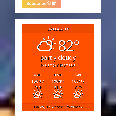
DALLAS, TX
82°
partly cloudy
6:46 am
8:19 pm CDT
sun
mon
tue
100
/
100
/
102
/
°F
°F
°F
79
81
81
°F
°F
°F
Dallas, TX
weather forecast ▸