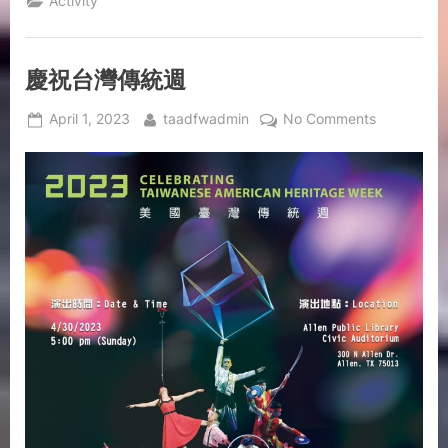
Activity
慶祝台灣傳統週
April 1, 2023
taadfwadmin
No Comments