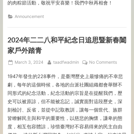
的⾁粽節活動，敬祝平安喜樂！我們中秋再相會！
Announcement
2024年二二八和平紀念日追思暨新春闔
家戶外踏青
March 3, 2024
taadfwadmin
No Comments
1947年發生的228事件，是臺灣歷史上最慘痛的不幸悲
劇，每年的這個時候，各地的台派社團組織都會舉辦不
同形式的紀念活動，紀念活動的宗旨是在提醒我們，歷
史可以被原諒，但不能被忘記，誠實面對這段歷史，深
刻檢討、反省，並從中記取教訓，讓每一個世代、族群
皆瞭解民主與和平的重要性，以慈悲的胸懷，謙卑的態
度，相互包容體諒，珍惜臺灣好不容易得來的民主自由