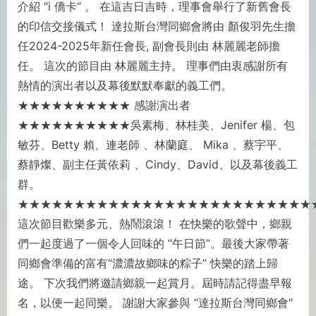
介紹 ″i 僑卡” 。 在這吉⽇吉時，理事會舉⾏了新舊會⾧
的印信交接儀式！ 達拉斯台灣同鄉會將由 顏俊⽻先⽣擔
任2024-2025年新任會⾧, 副會⾧則由 林麗麗⽼師擔
任。 這次的節⽬由 林麗麗主持。 理事們由衷感謝所有
熱情的演出者以及幕後默默奉獻的義⼯們。
★★★★★★★★★★ 感謝演出者
★★★★★★★★★★吳素梅、林桂美、Jenifer 楊、包
敏芬、Betty 賴、連⽼師 、林蘭庭、 Mika 、蔡宇平、
蔡靜燦、副主任⿈依莉 、Cindy、David、以及幕後義⼯
群。
★★★★★★★★★★★★★★★★★★★★★★★★★★
這次節⽬歡樂多元、熱鬧滾滾！ 在快樂的歌聲中，鄉親
們⼀起度過了⼀個令⼈回味的 “午⽇節”。最後⼤家帶著
同鄉會準備的富有“濃濃故鄉味的粽⼦” 快樂的踏上歸
途。 下次我們將邀請鄉親⼀起賞⽉。屆時請記得盡早報
名，以便⼀起同樂。 謝謝⼤家參與 “達拉斯台灣同鄉會″