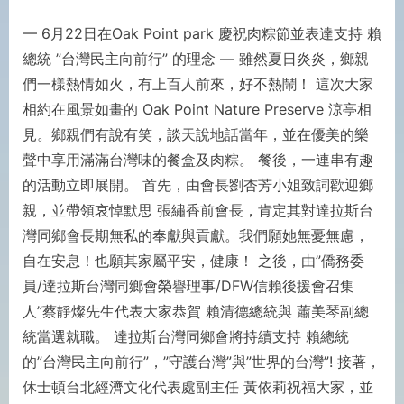
— 6⽉22⽇在Oak Point park 慶祝⾁粽節並表達⽀持 賴
總統 ”台灣民主向前⾏” 的理念 — 雖然夏⽇炎炎，鄉親
們⼀樣熱情如⽕，有上百⼈前來，好不熱鬧！ 這次⼤家
相約在⾵景如畫的 Oak Point Nature Preserve 涼亭相
⾒。鄉親們有說有笑，談天說地話當年，並在優美的樂
聲中享⽤滿滿台灣味的餐盒及⾁粽。 餐後，⼀連串有趣
的活動⽴即展開。 ⾸先，由會⾧劉杏芳⼩姐致詞歡迎鄉
親，並帶領哀悼默思 張繡⾹前會⾧，肯定其對達拉斯台
灣同鄉會⾧期無私的奉獻與貢獻。我們願她無憂無慮，
⾃在安息！也願其家屬平安，健康！ 之後，由”僑務委
員/達拉斯台灣同鄉會榮譽理事/DFW信賴後援會召集
⼈”蔡靜燦先⽣代表⼤家恭賀 賴清德總統與 蕭美琴副總
統當選就職。 達拉斯台灣同鄉會將持續⽀持 賴總統
的”台灣民主向前⾏”，”守護台灣”與”世界的台灣”! 接著，
休⼠頓台北經濟⽂化代表處副主任 ⿈依莉祝福⼤家，並