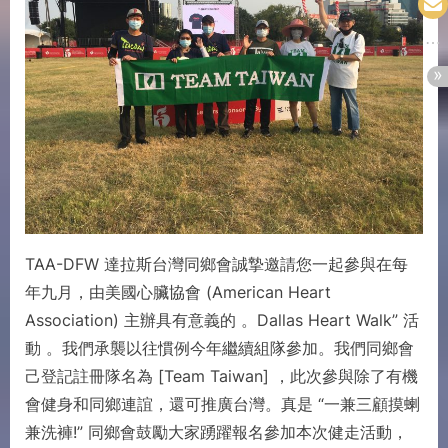
TAA-DFW 達拉斯台灣同鄉會誠摯邀請您一起參與在每
年九月，由美國心臟協會 (American Heart
Association) 主辦具有意義的 。Dallas Heart Walk” 活
動 。我們承襲以往慣例今年繼續組隊參加。我們同鄉會
己登記註冊隊名為 [Team Taiwan] ，此次參與除了有機
會健身和同鄉連誼，還可推廣台灣。真是 “一兼三顧摸蝲
兼洗褲!” 同鄉會鼓勵大家踴躍報名參加本次健走活動，