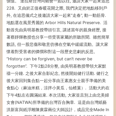
價值。 達拉斯台灣同鄉會一如以往, 邀請大家一起來追思
228. 又由於正值春暖花開之際, 我們決定把地點移到戶
外, 在追思儀式之後邀請大家一起來”走春”, 動一動筋骨.
地點選在風景秀麗的 Arbor Hills Natural Preserve. 活
動首先由吳明基教授帶頭引言, 講述當年的親身經歷, 接
著蔡靜輝教授也分享一些受害家屬的所聽所聞. 雖然簡單
數語, 但一股悲傷和敬意彷彿在空氣中緩緩流動。讓大家
懷着對受害者的憐憫和對這一段歷史悲劇的反思。
“History can be forgiven, but can’t never be
forgotten”. 下午2點28分整, 由吳明基教授帶領大家默
禱一分鐘. 之後大家合影紀念, 然後開始健行活動. 健行之
後大家回到集合點一起分享由王素惠女士親手準備的美
食點心（麻油米糕，涼拌小黃瓜，仙楂菓）. 活動大約在
下午4點左右圓滿結束. 本次活動, 大家並且別上由北美婦
女會(NATWA)所準備的台灣百合胸章. 這是由台灣紙藝
洪新富與紙浮雕陳廣霖兩位大師設計，成品完全Made In