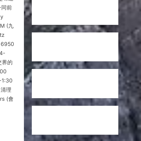
一同前
y
PM (九
tz
 6950
14-
t 交界的
:00
-1:30
m 清理
rs (會