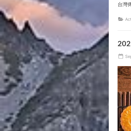
台灣
Act
20
Po
Se
on