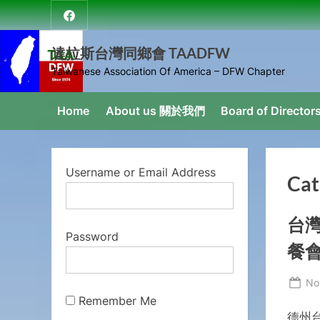
Skip
達
to
拉
content
達拉斯台灣同鄉會 TAADFW
斯
台
Taiwanese Association Of America – DFW Chapter
灣
同
Home
About us 關於我們
Board of Direct
鄉
會
Username or Email Address
Cat
台
Password
餐
Po
No
on
Remember Me
德州