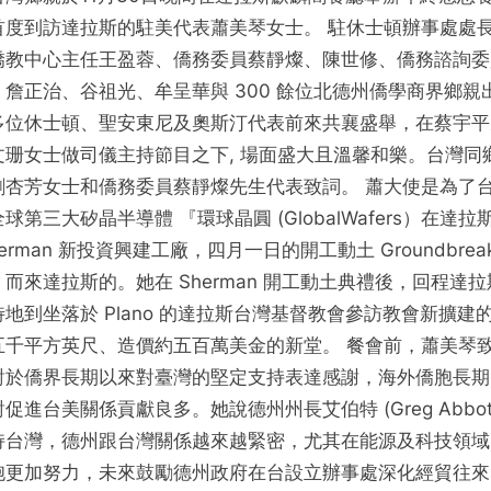
駐
首度到訪達拉斯的駐美代表蕭美琴女士。 駐休士頓辦事處處
美
僑教中心主任王盈蓉、僑務委員蔡靜燦、陳世修、僑務諮詢委
大
，詹正治、谷祖光、牟呈華與 300 餘位北德州僑學商界鄉親
使
多位休士頓、聖安東尼及奧斯汀代表前來共襄盛舉，在蔡宇平
蕭
文珊女士做司儀主持節目之下, 場面盛大且溫馨和樂。台灣同
美
劉杏芳女士和僑務委員蔡靜燦先生代表致詞。 蕭大使是為了
琴
女
球第三大矽晶半導體 『環球晶圓 (GlobalWafers）在達拉
士
herman 新投資興建工廠，四月一日的開工動土 Groundbreak
出
而來達拉斯的。她在 Sherman 開工動土典禮後，回程達拉
席
地到坐落於 Plano 的達拉斯台灣基督教會參訪教會新擴建
德
五千平方英尺、造價約五百萬美金的新堂。 餐會前，蕭美琴
州
對於僑界長期以來對臺灣的堅定支持表達感謝，海外僑胞長期
鄉
促進台美關係貢獻良多。她說德州州長艾伯特 (Greg Abbott
親
年
持台灣，德州跟台灣關係越來越緊密，尤其在能源及科技領域
終
胞更加努力，未來鼓勵德州政府在台設立辦事處深化經貿往來
感