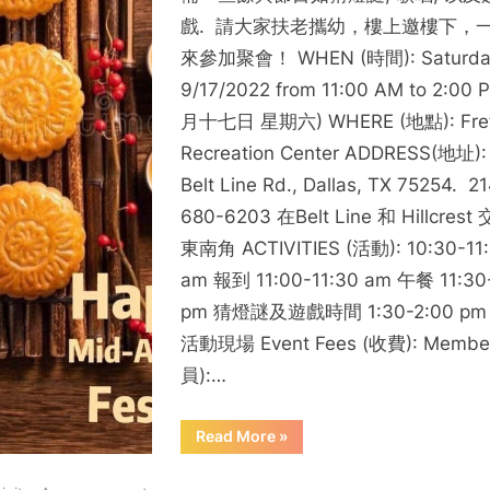
戲. 請大家扶老攜幼，樓上邀樓下，
來參加聚會！ WHEN (時間): Saturda
9/17/2022 from 11:00 AM to 2:00 
月十七日 星期六) WHERE (地點): Fre
Recreation Center ADDRESS(地址):
Belt Line Rd., Dallas, TX 75254. 2
680-6203 在Belt Line 和 Hillcres
東南角 ACTIVITIES (活動): 10:30-11
am 報到 11:00-11:30 am 午餐 11:30
pm 猜燈謎及遊戲時間 1:30-2:00 p
活動現場 Event Fees (收費): Membe
員):…
“2022
Read More
»
中
秋
節