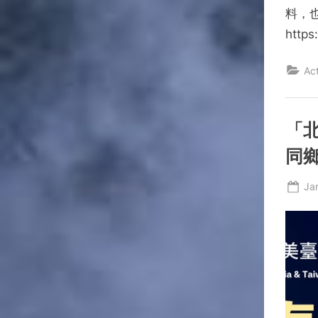
料，
htt
Act
「北
同
Po
Ja
on