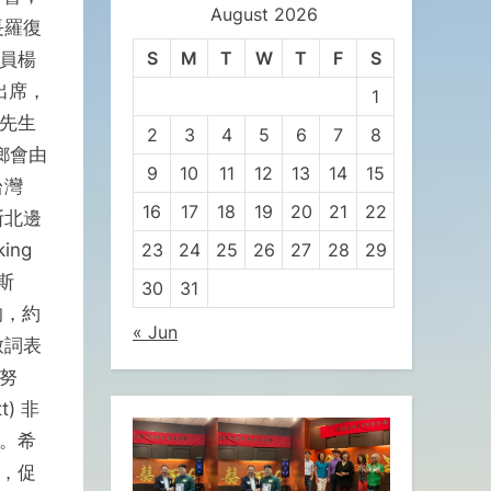
August 2026
長羅復
S
M
T
W
T
F
S
員楊
出席，
1
先生
2
3
4
5
6
7
8
鄉會由
9
10
11
12
13
14
15
台灣
16
17
18
19
20
21
22
斯北邊
ing
23
24
25
26
27
28
29
斯
30
31
的，約
« Jun
致詞表
努
) 非
。希
，促