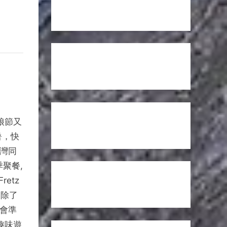
娘節又
暑，快
台灣同
聚餐,
etz
. 除了
也會準
趣味遊