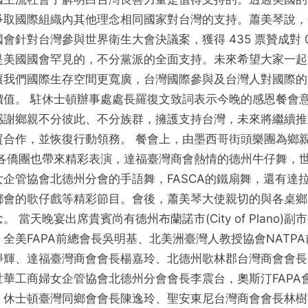
爭取國際組織內其他理念相同國家對台灣的支持。蕭美琴說，
會針對台灣參與世界衛生大會決議案，獲得 435 票贊成對 
是美國國會罕見的，不分黨派的全面支持。未來希望大家一起
讓我們國際生存空間更寬廣，台灣國際參與及台灣人對國際的
價值。 駐休士頓辦事處處長羅復文致詞表示今晚的感恩餐會
感謝鄉親不分彼此、不分族群，擁護支持台灣，未來將繼續推
貿合作，並恢復行動領務。 餐會上，由墨西哥街頭樂團為鄉
，各僑團也帶來精彩表演，達福臺灣商會熱情的德州牛仔舞，
女企管協會北德州分會的手語舞，FASCA的鐵扇舞，還有達
鄉會的歌仔戲等精彩節目。會後，蕭美琴大使親切的與各桌鄉
。 當天晚宴出席貴賓尚有德州布蘭諾市(City of Plano)副
、全美FAPA前總會長吳明基、北美洲臺灣人教授協會NATPA
靜輝、達福臺灣商會會長楊嘉玲、北德州歌林郡台灣商會會長
世華工商婦女企管協會北德州分會會長李震台，奧斯汀FAPA
、休士頓臺灣同鄉會會長陳逸玲、聖安東尼台灣商會會長林樹