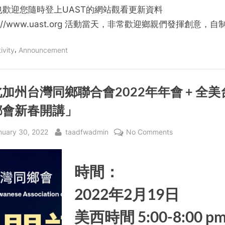
也歡迎您隨時登上UAST的網站觀看更新資料
ps://www.uast.org 活動當天，非常歡迎鄉親們發揮創意，自
,
ivity
Announcement
加州台灣同鄉聯合會2022年年會 + 全美
鄉會新春開講」
sted
By
on
nuary 30, 2022
taadfwadmin
No Comments
「北
加
時間：
州
台
2022年2月19日
灣
同
美西時間 5:00-8:00 pm
鄉