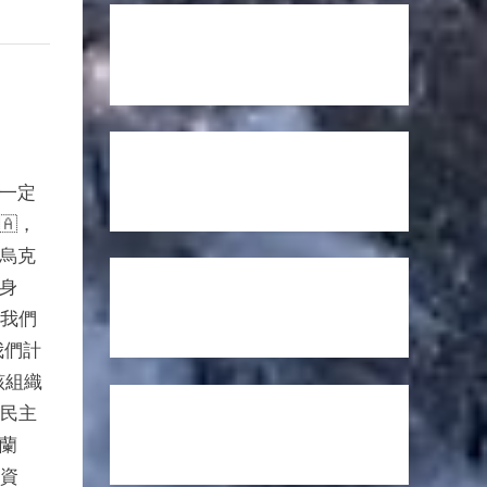
大家一定
🇦，
烏克
身
衛我們
我們計
，該組織
與民主
克蘭
新資