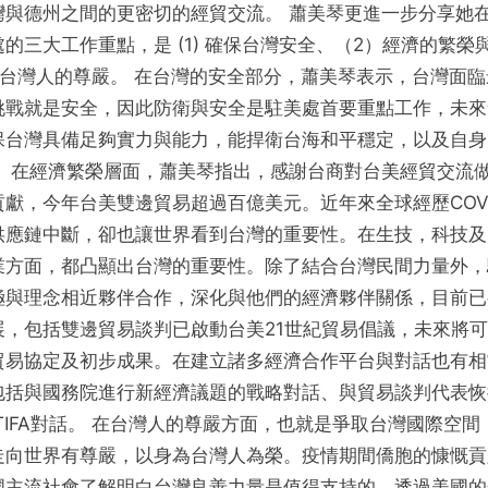
灣與德州之間的更密切的經貿交流。 蕭美琴更進一步分享她
恩
的三大工作重點，是 (1) 確保台灣安全、（2）經濟的繁榮
餐
）台灣人的尊嚴。 在台灣的安全部分，蕭美琴表示，台灣面臨
會
挑戰就是安全，因此防衛與安全是駐美處首要重點工作，未來
保台灣具備足夠實力與能力，能捍衛台海和平穩定，以及自身
。 在經濟繁榮層面，蕭美琴指出，感謝台商對台美經貿交流
貢獻，今年台美雙邊貿易超過百億美元。近年來全球經歷COVID
供應鏈中斷，卻也讓世界看到台灣的重要性。在生技，科技及
業方面，都凸顯出台灣的重要性。除了結合台灣民間力量外，
極與理念相近夥伴合作，深化與他們的經濟夥伴關係，目前已
展，包括雙邊貿易談判已啟動台美21世紀貿易倡議，未來將
貿易協定及初步成果。在建立諸多經濟合作平台與對話也有相
包括與國務院進行新經濟議題的戰略對話、與貿易談判代表恢
 TIFA對話。 在台灣人的尊嚴方面，也就是爭取台灣國際空間
走向世界有尊嚴，以身為台灣人為榮。疫情期間僑胞的慷慨貢
國主流社會了解明白台灣良善力量是值得支持的。透過美國的