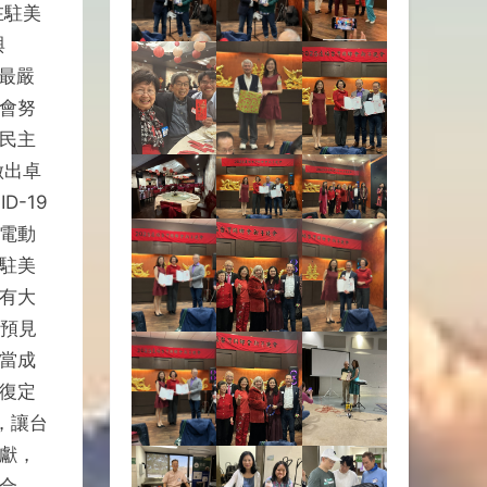
在駐美
與
最嚴
會努
民主
做出卓
-19
電動
駐美
有大
可預見
當成
復定
，讓台
獻，
合