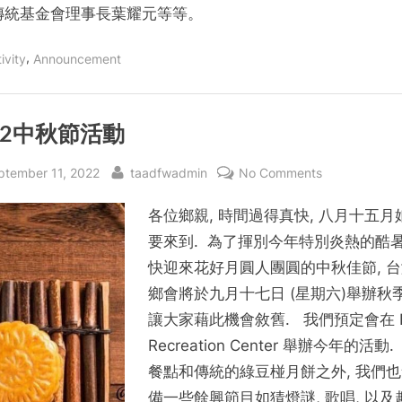
傳統基金會理事長葉耀元等等。
,
ivity
Announcement
22中秋節活動
sted
By
on
ptember 11, 2022
taadfwadmin
No Comments
2022
各位鄉親, 時間過得真快, 八月十五月
中
秋
要來到. 為了揮別今年特別炎熱的酷
節
快迎來花好月圓人團圓的中秋佳節, 
活
鄉會將於九月十七日 (星期六)舉辦秋季
動
讓大家藉此機會敘舊. 我們預定會在 Fr
Recreation Center 舉辦今年的活動
餐點和傳統的綠豆椪月餅之外, 我們
備一些餘興節目如猜燈謎, 歌唱, 以及