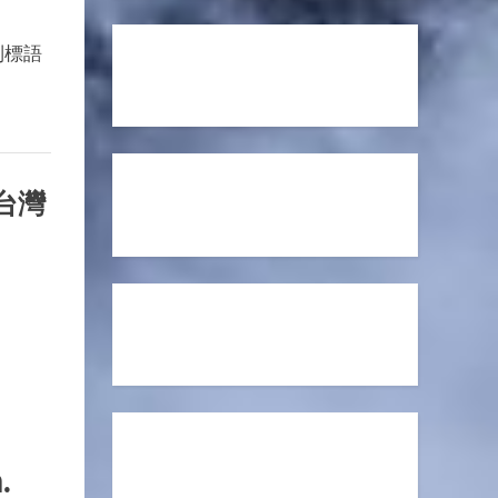
制標語
台灣
.