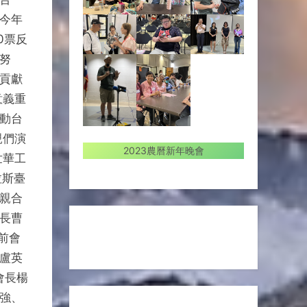
今年
0票反
努
貢獻
意義重
動台
親們演
2023農曆新年晚會
世華工
拉斯臺
親合
市長曹
前會
盧英
會長楊
強、