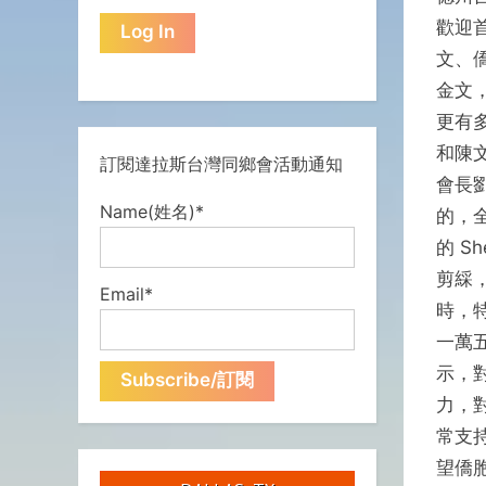
歡迎
文、
金文
更有
和陳
訂閱達拉斯台灣同鄉會活動通知
會長
Name(姓名)*
的，全
的 S
剪綵，
Email*
時，特
一萬
示，
力，對
常支
望僑