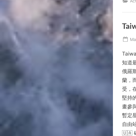
Act
Tai
Po
Ma
on
Taiw
知道最
俄羅
蘭，
受，在
堅持
畫參與U
暫定星
自由
🇺