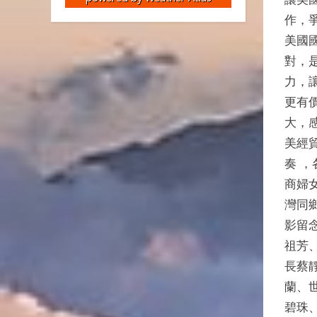
作，
美國國
對，
力，
更有
大，
美經
奏 
商婦
灣同
影留念
祖芳
長蔡
蘭、
碧珠