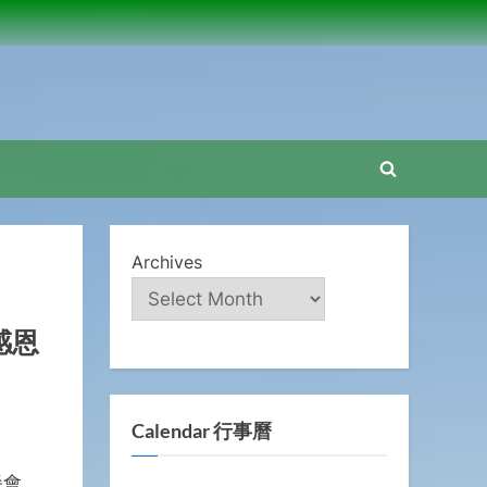
Toggle
search
form
Archives
感恩
Calendar 行事曆
餐會，