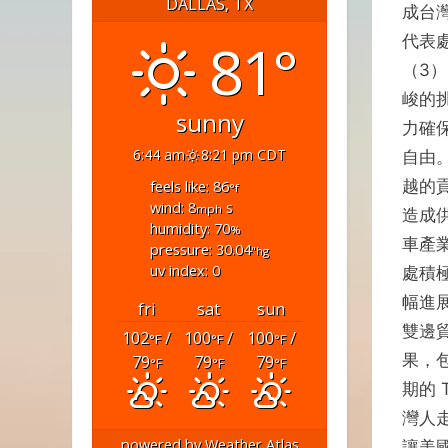
DALLAS, TX
成台
81°
代表處
（3
峻的
sunny
力確
6:44 am
8:21 pm CDT
自由
越的
feels like: 86
°f
wind: 8
s
mph
造成
humidity: 70
%
車產
pressure: 30.04
"hg
uv index: 0
處積
幅進
fri
sat
sun
雙邊
102
/
100
/
100
/
°F
°F
°F
果，
79
79
79
°F
°F
°F
期的
灣人
powered by
Weather Atlas
讓美