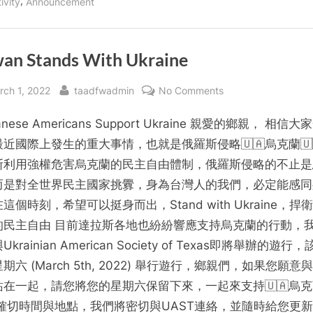
,
ivity
Announcement
活
動”
wan Stands With Ukraine
sted
By
on
rch 1, 2022
taadfwadmin
No Comments
Taiwan
anese Americans Support Ukraine 親愛的鄉親， 相信
Stands
With
近國際上發生的重大事情，也就是俄羅斯侵略🇺🇦烏克蘭🇺
Ukraine
斯利用強權危害烏克蘭的民主自由體制，俄羅斯侵略的不止是
而是對全世界民主國家挑釁，身為台灣人的我們，必定能感同
這個時刻，希望可以挺身而出，Stand with Ukraine，捍
的民主自由 目前達拉斯各地也紛紛響應支持烏克蘭的行動，
krainian American Society of Texas即將舉辦的遊行
期六 (March 5th, 2022) 舉行遊行，鄉親們，如果您願意
站在一起，請您將您的星期六保留下來，一起來支持🇺🇦烏
 確切時間與地點，我們將密切與UAST連絡，並隨時給您更