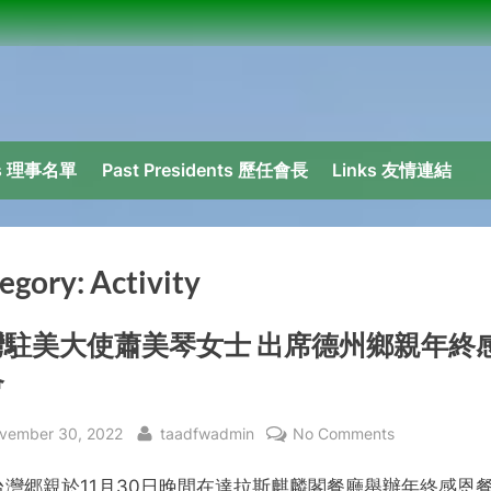
ors 理事名單
Past Presidents 歷任會長
Links 友情連結
egory:
Activity
灣駐美大使蕭美琴女士 出席德州鄉親年終
會
sted
By
on
vember 30, 2022
taadfwadmin
No Comments
台
台灣郷親於11月30日晚間在達拉斯麒麟閣餐廳舉辦年終感恩
灣