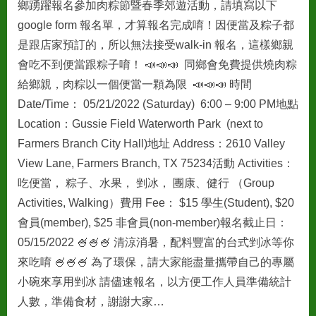
鄉踴躍報名參加肉粽節暨春季郊遊活動，請填寫以下
google form 報名單，才算報名完成唷！因便當及粽子都
是跟店家預訂的，所以無法接受walk-in 報名，這樣鄉親
會吃不到便當跟粽子唷！ 📣📣📣 同鄉會免費提供燒肉粽
給鄉親，肉粽以一個便當一顆為限 📣📣📣 時間
Date/Time： 05/21/2022 (Saturday) 6:00 – 9:00 PM地點
Location：Gussie Field Waterworth Park (next to
Farmers Branch City Hall)地址 Address：2610 Valley
View Lane, Farmers Branch, TX 75234活動 Activities：
吃便當， 粽子、水果， 剉冰， 團康、健行 （Group
Activities, Walking）費用 Fee： $15 學生(Student), $20
會員(member), $25 非會員(non-member)報名截止日：
05/15/2022 🍧🍧🍧 清涼消暑，配料豐富的台式剉冰等你
來吃唷 🍧🍧🍧 為了環保，請大家能盡量攜帶自己的專屬
小碗來享用剉冰 請儘速報名，以方便工作人員準備統計
人數，準備食材，謝謝大家…