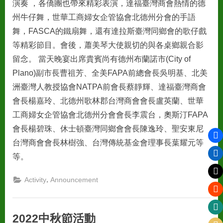
演奏 ，各僑團也帶來精彩表演，達福臺灣商會熱情的德
州牛仔舞，世華工商婦女企管協會北德州分會的手語
舞，FASCA的鐵扇舞，還有達拉斯臺灣同鄉會的歌仔戲
等精彩節目。會後，蕭美琴大使親切的與各桌鄉親合影
留念。 當天晚宴出席貴賓尚有德州布蘭諾市(City of
Plano)副市長曹祖芳、全美FAPA前總會長吳明基、北美
洲臺灣人教授協會NATPA前會長蔡靜輝、達福臺灣商會
會長楊嘉玲、北德州歌林郡台灣商會會長盧英蘭、世華
工商婦女企管協會北德州分會會長李震台，奧斯汀FAPA
會長楊碧珠、休士頓臺灣同鄉會會長陳逸玲、聖安東尼
台灣商會會長林樹強、台灣傳統基金會理事長葉耀元等
等。
,
Activity
Announcement
2022中秋節活動