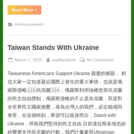
“肉
Read More
»
粽
節
暨
Announcement
春
季
郊
遊
活
Taiwan Stands With Ukraine
動”
Posted
By
on
March 1, 2022
taadfwadmin
No Comments
on
Taiwan
Taiwanese Americans Support Ukraine 親愛的鄉親， 相
Stands
With
信大家一定知道最近國際上發生的重大事情，也就是俄
Ukraine
羅斯侵略🇺🇦烏克蘭🇺🇦，俄羅斯利用強權危害烏克蘭
的民主自由體制，俄羅斯侵略的不止是烏克蘭，而是對
全世界民主國家挑釁，身為台灣人的我們，必定能感同
身受，在這個時刻，希望可以挺身而出，Stand with
Ukraine，捍衛我們堅持的民主自由 目前達拉斯各地也紛
紛響應支持烏克蘭的行動，我們計畫參與Ukrainian