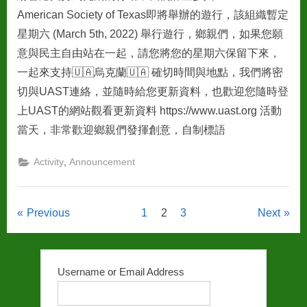
American Society of Texas即將舉辦的遊行，該組織暫定
星期六 (March 5th, 2022) 舉行遊行，鄉親們，如果您願
意與民主自由站在一起，請您將您的星期六保留下來，
一起來支持🇺🇦烏克蘭🇺🇦 確切時間與地點，我們將密
切與UAST連絡，並隨時給您更新資料，也歡迎您隨時登
上UAST的網站觀看更新資料 https://www.uast.org 活動
當天，非常歡迎鄉親們發揮創意，自制標語
,
Activity
Announcement
Posts
Previous
1
2
3
Next
pagination
Username or Email Address