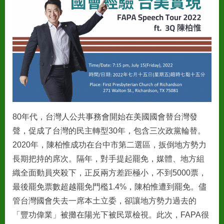
and
各
位
鄉
親，
80年代，台灣人公共事務會開始在美國國會替台灣發
聲，促成了台灣的民主轉型30年，包含三次政黨輪替。
2020年，陳柏惟成功在台中市第二選區，扳倒地方勢力
長期把持的席次。隔年，對手提起罷免，媒體、地方組
織全面動員夾殺下，正反兩方差距極小，不到5000票，
最後罷免票數超越罷免門檻1.4%，陳柏惟遭到罷免。儘
管台灣國會失去一席本土立委，卻讓地方勢力過去的
「豐功偉業」被攤在陽光下被民眾檢視。此次，FAPA很