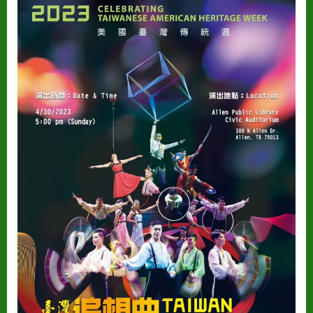
台
灣
傳
統
週