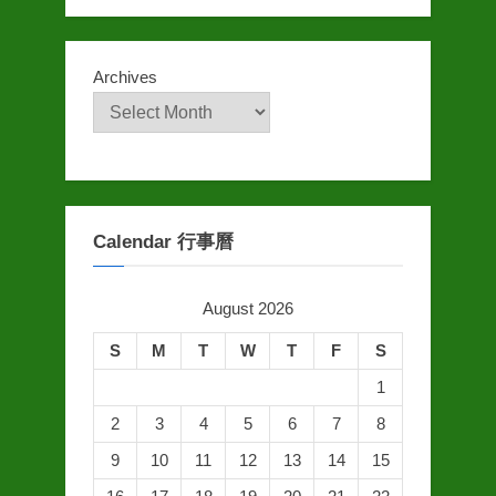
Archives
Calendar 行事曆
August 2026
S
M
T
W
T
F
S
1
2
3
4
5
6
7
8
9
10
11
12
13
14
15