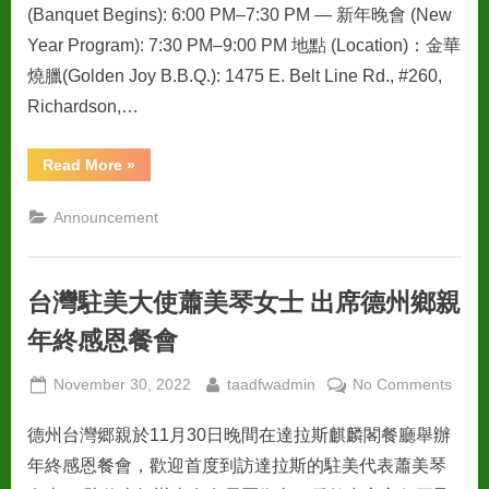
(Banquet Begins): 6:00 PM–7:30 PM — 新年晚會 (New
Year Program): 7:30 PM–9:00 PM 地點 (Location)：金華
燒臘(Golden Joy B.B.Q.): 1475 E. Belt Line Rd., #260,
Richardson,…
“2023
Read More
»
同
鄉
會
Announcement
新
春
晚
宴”
台灣駐美大使蕭美琴女士 出席德州鄉親
年終感恩餐會
Posted
By
on
November 30, 2022
taadfwadmin
No Comments
on
台
德州台灣郷親於11月30日晚間在達拉斯麒麟閣餐廳舉辦
灣
駐
年終感恩餐會，歡迎首度到訪達拉斯的駐美代表蕭美琴
美