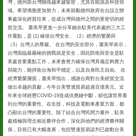
灣，德州跟台灣關係越來越緊密，尤其在能源及科技領
域。希望僑胞更加努力，未來鼓勵德州政府在台設立辦
事處深化經貿往來，促成台灣與德州之間的更密切的經
貿交流。 蕭美琴更進一步分享她在駐美代表處的三大工
作重點，是 (1) 確保台灣安全、（2）經濟的繁榮與
（3）台灣人的尊嚴。 在台灣的安全部分，蕭美琴表示，
台灣面臨最嚴峻的挑戰就是安全，因此防衛與安全是駐
美處首要重點工作，未來會努力確保台灣具備足夠實力
與能力，能捍衛台海和平穩定，以及自身民主自由。 在
經濟繁榮層面，蕭美琴指出，感謝台商對台美經貿交流
做出卓越的貢獻，今年台美雙邊貿易超過百億美元。近
年來全球經歷COVID-19造成供應鏈中斷，卻也讓世界看
到台灣的重要性。在生技，科技及電動車產業方面，都
凸顯出台灣的重要性。除了結合台灣民間力量外，駐美
處積極與理念相近夥伴合作，深化與他們的經濟夥伴關
係，目前已有大幅進展，包括雙邊貿易談判已啟動台美