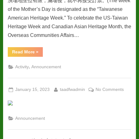
演場地坐位有限，滿場後，就不再接受訂票。(The week
of the Mother’s Day is designated as the “Taiwanese
American Heritage Week.” To celebrate the US-Taiwan
Heritage Week and Canadian Asian Heritage Month, the
Overseas Communities Affairs…
“慶
Read More
»
祝
台
灣
,
Activity
Announcement
傳
統
週”
Posted
By
on
January 15, 2023
taadfwadmin
No Comments
on
Announcement