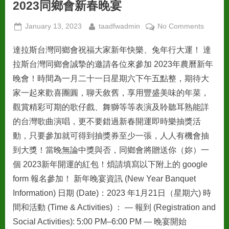
2023同鄉會新春晚宴
Posted
By
on
January 13, 2023
taadfwadmin
No Comments
on
2023
達拉斯台灣同鄉會祝福大家新年快樂、兔年行大運！ 達
同
鄉
拉斯台灣同鄉會誠摯的邀請各位來參加 2023年農曆新年
會
晚會！時間為一月二十一日星期六下午五點整，期待大
新
家一起來歡喜團圓，聊天敘舊，享用豐盛美味的年菜，
春
觀賞精彩可期的歌仔戲、舞獅等等表演及聆聽耳熟能詳
晚
宴
的台灣歌曲演唱，更不要錯過新春開運即時樂抽獎活
動，只要參加就可得到抽獎券至少一張，人人有機會抽
到大獎！當晚無論中獎與否，同鄉會將贈送你（妳）一
個 2023新年開運的紅包！煩請填寫以下附上的 google
form 報名參加！ 新年晚宴資訊 (New Year Banquet
Information) 日期 (Date)：2023 年1月21日（星期六) 時
間和活動 (Time & Activities) ： — 報到 (Registration and
Social Activities): 5:00 PM–6:00 PM — 晚宴開始