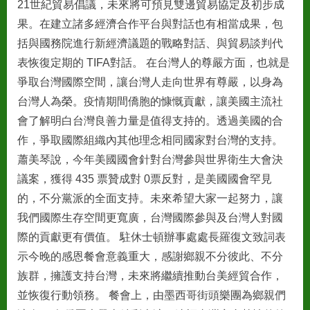
21世紀貿易倡議，未來將可預見雙邊貿易協定及初步成
果。在建立諸多經濟合作平台與對話也有相當成果，包
括與國務院進行新經濟議題的戰略對話、與貿易談判代
表恢復定期的 TIFA對話。 在台灣人的尊嚴方面，也就是
爭取台灣國際空間，讓台灣人走向世界有尊嚴，以身為
台灣人為榮。疫情期間僑胞的慷慨貢獻，讓美國主流社
會了解明白台灣良善力量是值得支持的。透過美國的合
作，爭取國際組織內其他理念相同國家對台灣的支持。
蕭美琴說，今年美國國會針對台灣參與世界衛生大會決
議案，獲得 435 票贊成對 0票反對，是美國國會罕見
的，不分黨派的全面支持。未來希望大家一起努力，讓
我們國際生存空間更寬廣，台灣國際參與及台灣人對國
際的貢獻更有價值。 駐休士頓辦事處處長羅復文致詞表
示今晚的感恩餐會意義重大，感謝鄉親不分彼此、不分
族群，擁護支持台灣，未來將繼續推動台美經貿合作，
並恢復行動領務。 餐會上，由墨西哥街頭樂團為鄉親們