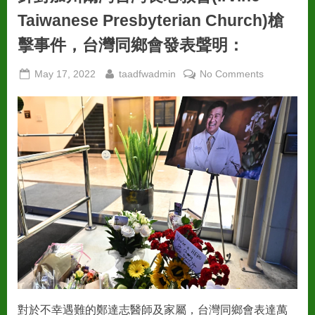
Taiwanese Presbyterian Church)槍
擊事件，台灣同鄉會發表聲明：
Posted
By
on
May 17, 2022
taadfwadmin
No Comments
on
針
對
加
州
爾
灣
台
灣
長
老
教
會
(Irvine
Taiwanese
對於不幸遇難的鄭達志醫師及家屬，台灣同鄉會表達萬