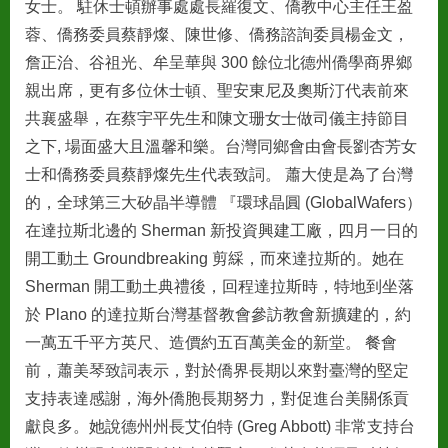
女士。 駐休士頓辦事處處長羅復文、僑教中心主任王盈
大
蓉、僑務委員蔡靜燦、陳世修、僑務諮詢委員楊金文，
使
詹正治、谷祖光、牟呈華與 300 餘位北德州僑學商界鄉
蕭
美
親出席，更有多位休士頓、聖安東尼及奧斯汀代表前來
琴
共襄盛舉，在蔡宇平先生和陳文珊女士做司儀主持節目
女
之下, 場面盛大且溫馨和樂。台灣同鄉會由會長劉杏芳女
士
士和僑務委員蔡靜燦先生代表致詞。 蕭大使是為了台灣
出
的，全球第三大矽晶半導體 『環球晶圓 (GlobalWafers）
席
德
在達拉斯北邊的 Sherman 新投資興建工廠，四月一日的
州
開工動土 Groundbreaking 剪綵，而來達拉斯的。她在
鄉
Sherman 開工動土典禮後，回程達拉斯時，特地到坐落
親
於 Plano 的達拉斯台灣基督教會參訪教會新擴建的，約
年
終
一萬五千平方英尺、造價約五百萬美金的新堂。 餐會
感
前，蕭美琴致詞表示，對於僑界長期以來對臺灣的堅定
恩
支持表達感謝，海外僑胞長期努力，對促進台美關係貢
餐
獻良多。她說德州州長艾伯特 (Greg Abbott) 非常支持台
會