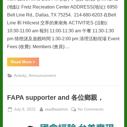
(地點): Fretz Recreation Center ADDRESS(地址): 6950
Belt Line Rd., Dallas, TX 75254. 214-680-6203 在Belt
Line 和 Hillcrest 交界的東南角 ACTIVITIES (活動):
10:30-11:00 am 報到 11:00-11:30 am 午餐 11:30-1:30
pm 猜燈謎及遊戲時間 1:30-2:00 pm 清理活動現場 Event
Fees (收費): Members (會員):…
“2022
Read More
»
中
秋
節
,
Activity
Announcement
活
動”
FAPA supporter and 各位鄉親，
Posted
By
on
July 8, 2022
taadfwadmin
No Comments
on
FAPA
supporter