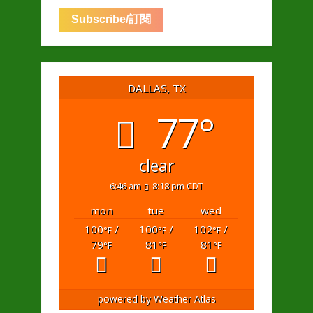
DALLAS, TX
77°
clear
6:46 am
8:18 pm CDT
mon
tue
wed
100
/
100
/
102
/
°F
°F
°F
79
81
81
°F
°F
°F
powered by
Weather Atlas