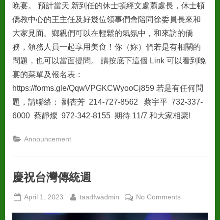
晚宴。 預計當天 新到任的休士頓經文處蕭處長，休士頓
徐
僑教中心的王主任及好幾位領事們會陪同徐委員長來和
佳
青
大家見面。鄉親們可以在輕鬆的氣氛中，和來訪的僑
委
務，領務人員一起享用美食！你（妳）們若是有相關的
員
問題，也可以當面提問。 請按底下這個 Link 可以看到晚
長
宴的菜單及報名表：
歡
https://forms.gle/QqwVPGKCWyooCj859 若是有任何問
迎
晚
題，請聯絡： 劉杏芳 214-727-8562 蔡宇平 732-337-
宴
6000 蔡靜燦 972-342-8155 期待 11/7 和大家相聚!
Announcement
慶祝台灣傳統週
Posted
By
on
April 1, 2023
taadfwadmin
No Comments
on
慶
祝