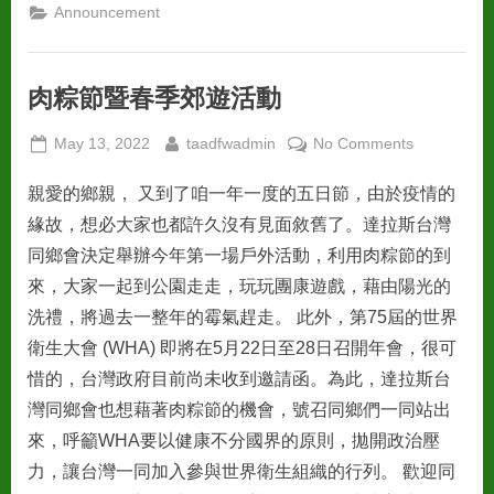
Announcement
肉粽節暨春季郊遊活動
Posted
By
on
May 13, 2022
taadfwadmin
No Comments
on
肉
親愛的鄉親， 又到了咱一年一度的五日節，由於疫情的
粽
節
緣故，想必大家也都許久沒有見面敘舊了。達拉斯台灣
暨
同鄉會決定舉辦今年第一場戶外活動，利用肉粽節的到
春
來，大家一起到公園走走，玩玩團康遊戲，藉由陽光的
季
洗禮，將過去一整年的霉氣趕走。 此外，第75屆的世界
郊
遊
衛生大會 (WHA) 即將在5月22日至28日召開年會，很可
活
惜的，台灣政府目前尚未收到邀請函。為此，達拉斯台
動
灣同鄉會也想藉著肉粽節的機會，號召同鄉們一同站出
來，呼籲WHA要以健康不分國界的原則，拋開政治壓
力，讓台灣一同加入參與世界衛生組織的行列。 歡迎同