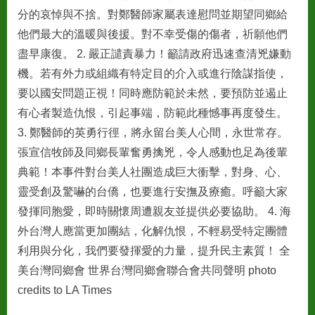
Presbyteria
分的哀悼與不捨。對鄭醫師家屬表達慰問並期望同鄉給
Church)
槍
他們最大的溫暖與後援。對不幸受傷的傷者，祈願他們
擊
盡早康復。 2. 嚴正譴責暴力！籲請政府迅速查清兇嫌動
事
機。若有外力或組織有特定目的介入或進行陰謀指使，
件，
要以國安問題正視！同時應防範於未然，要預防並遏止
台
有心者製造仇恨，引起事端，防範此種憾事再度發生。
灣
同
3. 鄭醫師的英勇行徑，將永留台美人心間，永世常存。
鄉
張宣信牧師及同鄉長輩奮勇擒兇，令人感動也足為後輩
會
典範！本事件對台美人社團造成巨大衝擊，對身、心、
發
靈受創及驚嚇的台僑，也要進行安撫及療癒。呼籲大家
表
發揮同胞愛，即時關懷周遭親友並提供必要協助。 4. 海
聲
明：
外台灣人應當更加團結，化解仇恨，不輕易受特定團體
利用與分化，我們要發揮愛的力量，提升民主素質！ 全
美台灣同鄉會 世界台灣同鄉會聯合會共同聲明 photo
credits to LA Times