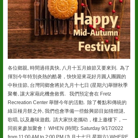
各位鄉親, 時間過得真快, 八月十五月娘節又要來到. 為了
揮別今年特別炎熱的酷暑，快快迎來花好月圓人團圓的
中秋佳節, 台灣同鄉會將於九月十七日 (星期六)舉辦秋季
聚餐, 讓大家藉此機會敘舊. 我們預定會在 Fretz
Recreation Center 舉辦今年的活動. 除了餐點和傳統的
綠豆椪月餅之外, 我們也會準備一些餘興節目如猜燈謎,
歌唱, 以及趣味遊戲. 請大家扶老攜幼，樓上邀樓下，一
同前來參加聚會！ WHEN (時間): Saturday 9/17/2022
from 11:00 AM to 2:00 PM (九月十七日 星期六) WHERE