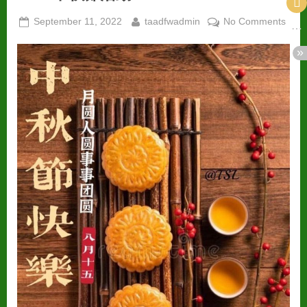
Posted
By
on
September 11, 2022
taadfwadmin
No Comments
on
2022
中
秋
節
活
動