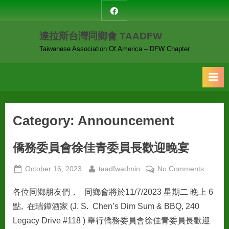
Skip
達
to
拉
達拉斯台灣同鄉會 TAADFW
content
斯
台
Taiwanese Association Of America – DFW Chapter
灣
同
鄉
會
Category:
Announcement
僑務委員會徐佳青委員長歡迎晚宴
Posted
By
on
October 16, 2023
taadfwadmin
No Comments
on
僑
各位同鄉朋友們， 同鄉會將於11/7/2023 星期二 晚上 6
務
委
點, 在瑞鏵酒家 (J. S. Chen’s Dim Sum & BBQ, 240
員
Legacy Drive #118 ) 舉行僑務委員會徐佳青委員長歡迎
會